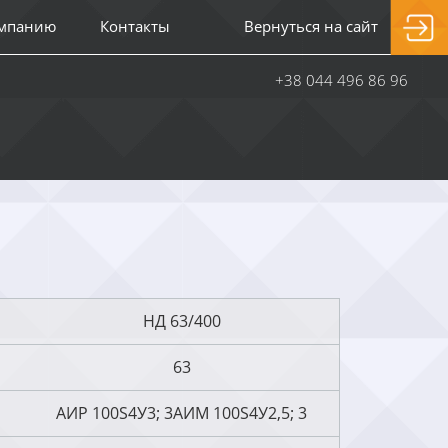
омпанию
Контакты
Вернуться на сайт
+38 044 496 86 96
НД 63/400
63
АИР 100S4У3; 3АИМ 100S4У2,5; 3