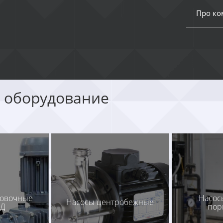
Про к
 оборудование
ровочные
Насос
Насосы центробежные
НД
по