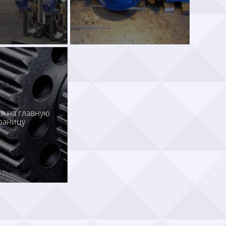
я на главную
раницу