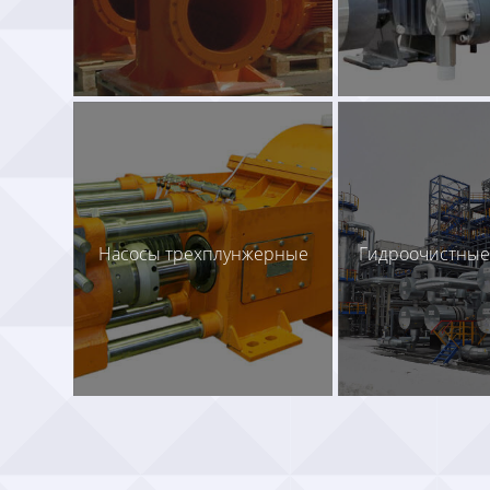
Насосы трехплунжерные
Гидроочистные