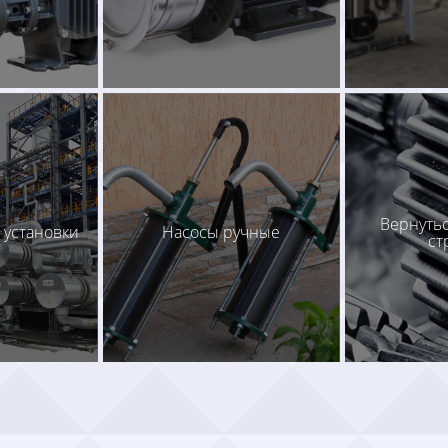
Вернутьс
 установки
Насосы ручные
ст