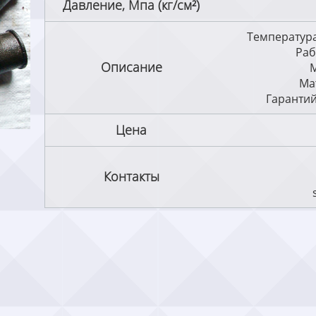
Давление, Мпа (кг/см²)
Температура
Раб
Описание
М
Ма
Гарантий
Цена
Контакты