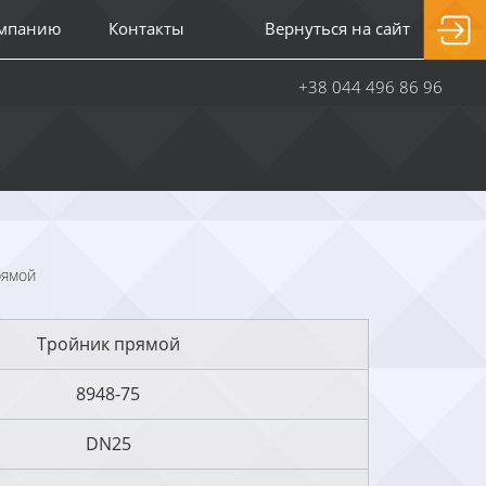
омпанию
Контакты
Вернуться на сайт
+38 044 496 86 96
рямой
Тройник прямой
8948-75
DN25