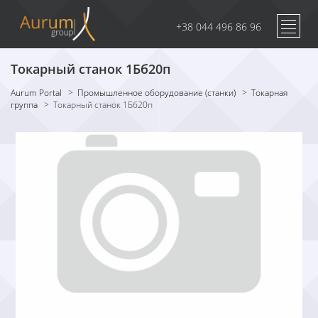
+38 044 496 86 96
Токарный станок 1Бб20п
Aurum Portal
>
Промышленное оборудование (станки)
>
Токарная
группа
>
Токарный станок 1Бб20п