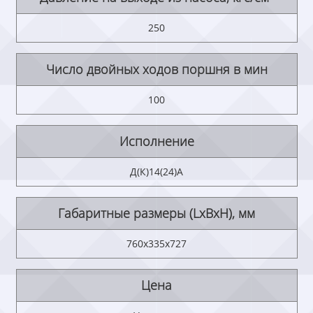
250
Число двойных ходов поршня в мин
100
Исполнение
Д(К)14(24)А
Габаритные размеры (LxBxH), мм
760х335х727
Цена