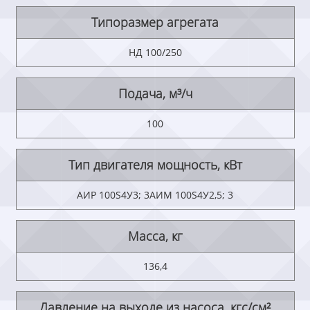
Типоразмер агрегата
НД 100/250
Подача, м³/ч
100
Тип двигателя мощность, кВт
АИР 100S4У3; 3АИМ 100S4У2,5; 3
Масса, кг
136,4
Давление на выходе из насоса, кгс/см²