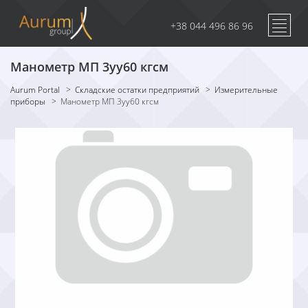
+38 044 496 86 96
Манометр МП 3уу60 кгсм
Aurum Portal
>
Складские остатки предприятий
>
Измерительные
приборы
>
Манометр МП 3уу60 кгсм