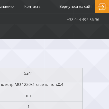
омпанию
Контакты
Вернуться на сайт
+38 044 496 86 96
5241
нометр МО 1220х1 кгсм кл.точ.0,4
шт
1