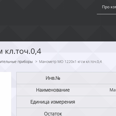
Про к
 кл.точ.0,4
ительные приборы
>
Манометр МО 1220х1 кгсм кл.точ.0,4
Инв.№
Наименование
Ма
Единица измерения
Остаток