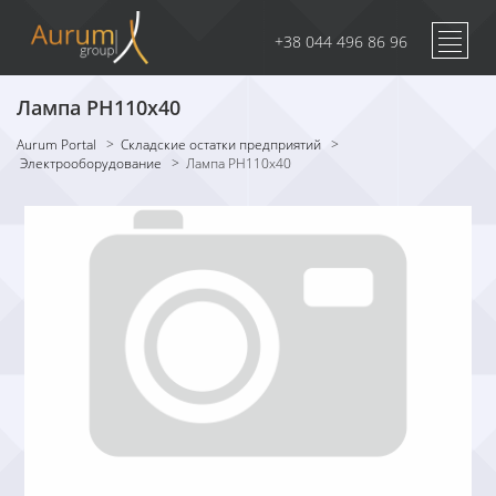
+38 044 496 86 96
Лампа РН110х40
Aurum Portal
>
Складские остатки предприятий
>
Электрооборудование
>
Лампа РН110х40