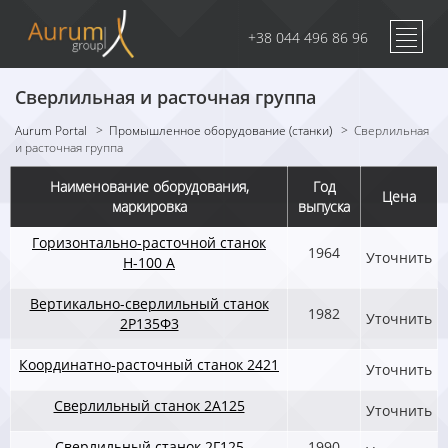
+38 044 496 86 96
Сверлильная и расточная группа
Aurum Portal
>
Промышленное оборудование (станки)
>
Сверлильная
и расточная группа
Наименование оборудования,
Год
Цена
маркировка
выпуска
Горизонтально-расточной станок
1964
Уточнить
Н-100 А
Вертикально-сверлильный станок
1982
Уточнить
2Р135Ф3
Координатно-расточный станок 2421
Уточнить
Сверлильный станок 2А125
Уточнить
Сверлильный станок 2Г125
1990