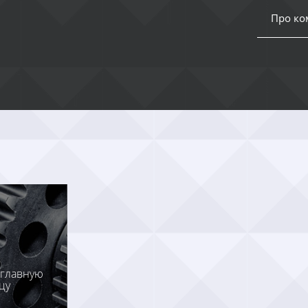
Про к
 главную
цу